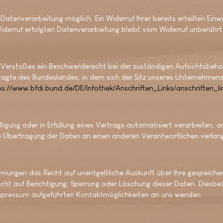
Datenverarbeitung möglich. Ein Widerruf Ihrer bereits erteilten Einwi
Widerruf erfolgten Datenverarbeitung bleibt vom Widerruf unberührt
en Verstoßes ein Beschwerderecht bei der zuständigen Aufsichtsbeh
gte des Bundeslandes, in dem sich der Sitz unseres Unternehmens be
ps://www.bfdi.bund.de/DE/Infothek/Anschriften_Links/anschriften_l
lligung oder in Erfüllung eines Vertrags automatisiert verarbeiten, a
e Übertragung der Daten an einen anderen Verantwortlichen verlange
mmungen das Recht auf unentgeltliche Auskunft über Ihre gespeich
cht auf Berichtigung, Sperrung oder Löschung dieser Daten. Diesb
Impressum aufgeführten Kontaktmöglichkeiten an uns wenden.