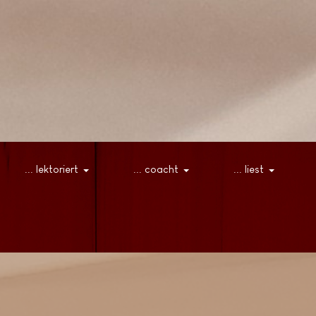
... lektoriert
... coacht
... liest