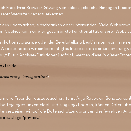
ch Ende Ihrer Browser-Sitzung von selbst gelöscht. Hingegen bleibe
unserer Website wiederzuerkennen.
es überwachen, einschränken oder unterbinden. Viele Webbrowser 
n Cookies kann eine eingeschränkte Funktionalität unserer Website
ikationsvorgänge oder der Bereitstellung bestimmter, von Ihnen er
r Website haben wir ein berechtigtes Interesse an der Speicherung v
es (z.B. für Analyse-Funktionen) erfolgt, werden diese in dieser Da
agter.de
rklaerung-konfigurator/
>
ern und Freunden auszutauschen, führt Anja Rosok ein Benutzerkonto
tsbedingungen angemeldet und eingeloggt haben, können Daten über
 verweisen wir auf die Datenschutzerklärungen des jeweiligen Anbi
about/legal/privacy/
.