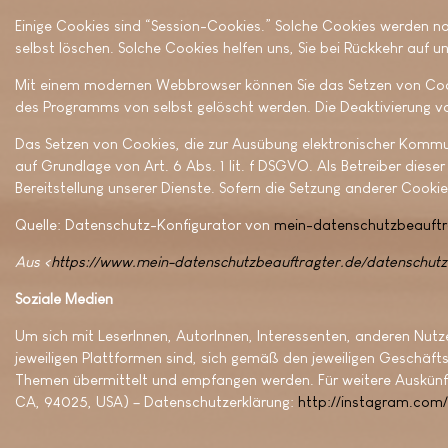
Einige Cookies sind “Session-Cookies.” Solche Cookies werden na
selbst löschen. Solche Cookies helfen uns, Sie bei Rückkehr auf 
Mit einem modernen Webbrowser können Sie das Setzen von Cooki
des Programms von selbst gelöscht werden. Die Deaktivierung vo
Das Setzen von Cookies, die zur Ausübung elektronischer Kommun
auf Grundlage von Art. 6 Abs. 1 lit. f DSGVO. Als Betreiber diese
Bereitstellung unserer Dienste. Sofern die Setzung anderer Cooki
Quelle: Datenschutz-Konfigurator von
mein-datenschutzbeauftr
Aus <
https://www.mein-datenschutzbeauftragter.de/datenschutze
Soziale Medien
Um sich mit LeserInnen, AutorInnen, Interessenten, anderen Nutz
jeweiligen Plattformen sind, sich gemäß den jeweiligen Geschäf
Themen übermittelt und empfangen werden. Für weitere Auskünfte
CA, 94025, USA) – Datenschutzerklärung:
http://instagram.com/