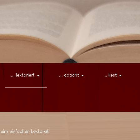
... lektoriert
... coacht
... liest
beim einfachen Lektorat