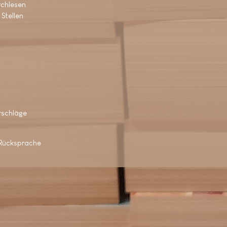
rchlesen
 Stellen
rschläge
 Rücksprache