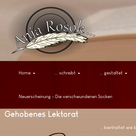
Home
... schreibt
... gestaltet
Neuerscheinung - Die verschwundenen Socken
Gehobenes Lektorat
… beinhaltet wie 