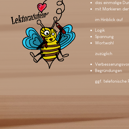
das einmalige Du
mit Markieren der
im Hinblick auf
Logik
Spannung
Wortwahl
zuzüglich
Verbesserungsvo
Begründungen
ggf. telefonische