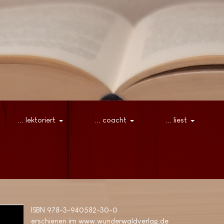
... lektoriert
... coacht
... liest
ISBN 978-3-940582-30-0
erschienen im www.wunderwaldverlag.de