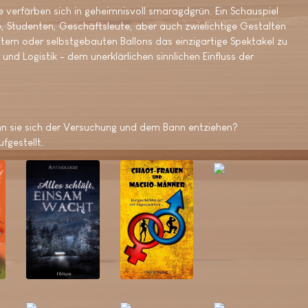
e verfärben sich in geheimnisvoll smaragdgrün. Ein Schauspiel
se, Studenten, Geschäftsleute, aber auch zwielichtige Gestalten
rn oder selbstgebauten Ballons das einzigartige Spektakel zu
und Logistik - dem unerklärlichen sinnlichen Einfluss der
Kann sie sich der Versuchung und dem Bann entziehen?
fgestellt.