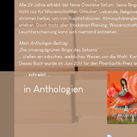
Alle 29 Jahre erbebt der ferne Gasriese Saturn. Seine Ring
nicht nur für Wissenschaftler. Urlauber, Liebende, Religiö
strömen herbei, um von Raumstationen, Atmosphärengleite
erleben. Doch trotz aller trockenen Planung, Wissenschaft 
Leuchterscheinung kann sich niemand entziehen.
Mein Anthologie-Beitrag:
„Die smaragdgrünen Ringe des Saturns“
… stellen ein irdisches, weibliches Wesen vor die Wahl. 
Dieses Buch wurde im Juni 2011 für den Phantastik-Preis au
... schreibt ..
in Anthologien